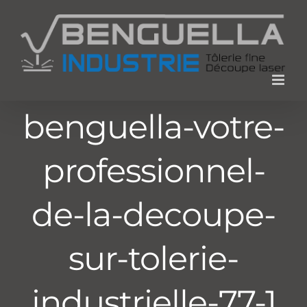
Passer
au
contenu
benguella-votre-
professionnel-
de-la-decoupe-
sur-tolerie-
industrielle-77-1