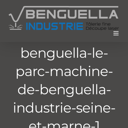
Passer
au
contenu
benguella-le-
parc-machine-
de-benguella-
industrie-seine-
et-marne-1